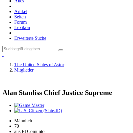
Alles
Artikel
Seiten
Forum
Lexikon
Erweiterte Suche
The United States of Astor
Mitglieder
Alan Stanliss
Chief Justice Supreme
Männlich
70
aus El Conjunto