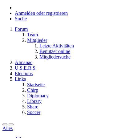
Anmelden oder registrieren
Suche
Forum
Team
Mitglieder
Letzte Aktivitäten
Benutzer online
Mitgliedersuche
Almanac
U.S.E.R.S.
Elections
Links
Startseite
Chirp
Diplomacy
Library
Share
Soccer
Alles