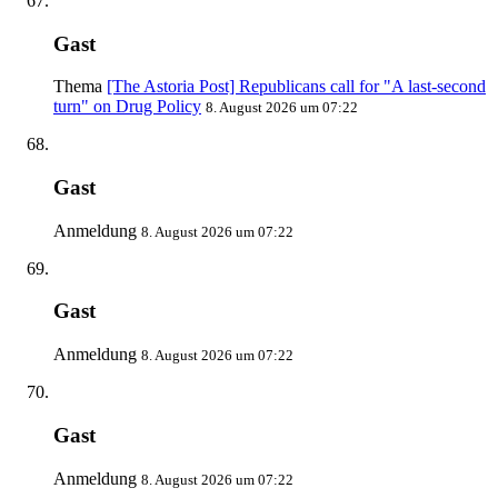
Gast
Thema
[The Astoria Post] Republicans call for "A last-second
turn" on Drug Policy
8. August 2026 um 07:22
Gast
Anmeldung
8. August 2026 um 07:22
Gast
Anmeldung
8. August 2026 um 07:22
Gast
Anmeldung
8. August 2026 um 07:22