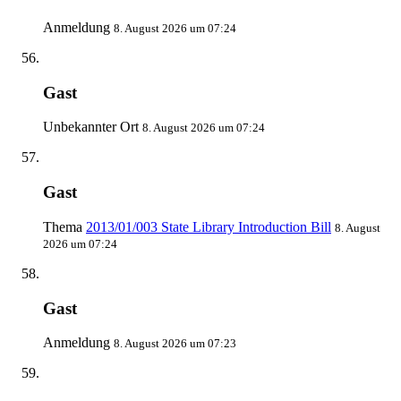
Anmeldung
8. August 2026 um 07:24
Gast
Unbekannter Ort
8. August 2026 um 07:24
Gast
Thema
2013/01/003 State Library Introduction Bill
8. August
2026 um 07:24
Gast
Anmeldung
8. August 2026 um 07:23