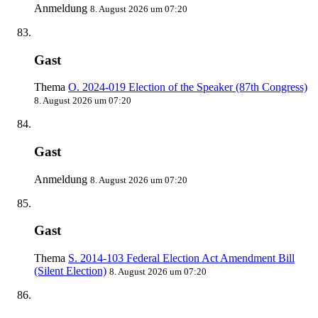
Anmeldung
8. August 2026 um 07:20
Gast
Thema
O. 2024-019 Election of the Speaker (87th Congress)
8. August 2026 um 07:20
Gast
Anmeldung
8. August 2026 um 07:20
Gast
Thema
S. 2014-103 Federal Election Act Amendment Bill
(Silent Election)
8. August 2026 um 07:20