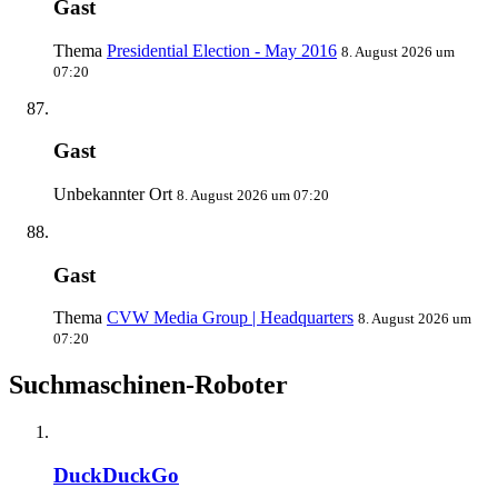
Gast
Thema
Presidential Election - May 2016
8. August 2026 um
07:20
Gast
Unbekannter Ort
8. August 2026 um 07:20
Gast
Thema
CVW Media Group | Headquarters
8. August 2026 um
07:20
Suchmaschinen-Roboter
DuckDuckGo