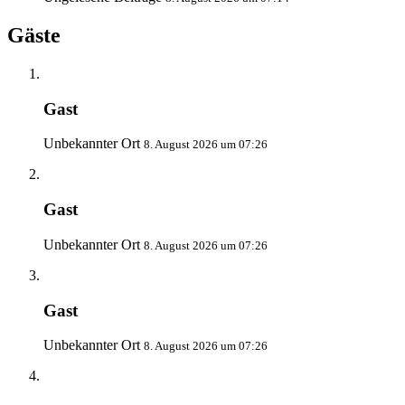
Gäste
Gast
Unbekannter Ort
8. August 2026 um 07:26
Gast
Unbekannter Ort
8. August 2026 um 07:26
Gast
Unbekannter Ort
8. August 2026 um 07:26