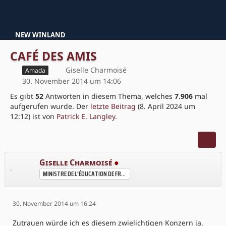
NEW WINLAND
CAFÉ DES AMIS
Giselle Charmoisé
Amada
30. November 2014 um 14:06
Es gibt
52
Antworten in diesem Thema, welches
7.906
mal
aufgerufen wurde. Der
letzte Beitrag
(
8. April 2024 um
12:12
) ist von
Patrick E. Langley
.
Giselle Charmoisé
●
MINISTRE DE L'ÉDUCATION DE FRÉLANDE
30. November 2014 um 16:24
Zutrauen würde ich es diesem zwielichtigen Konzern ja.