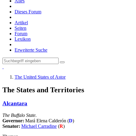
Alles
Dieses Forum
Artikel
Seiten
Forum
Lexikon
Erweiterte Suche
The United States of Astor
The States and Territories
Alcantara
The Buffalo State.
Governor:
Mará Elena Calderón
(
D
)
Senator:
Michael Carradine
(
R
)