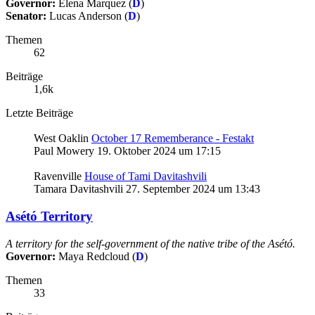
Governor:
Elena Marquez
(
D
)
Senator:
Lucas Anderson
(
D
)
Themen
62
Beiträge
1,6k
Letzte Beiträge
West Oaklin
October 17 Rememberance - Festakt
Paul Mowery
19. Oktober 2024 um 17:15
Ravenville
House of Tami Davitashvili
Tamara Davitashvili
27. September 2024 um 13:43
Asétó Territory
A territory for the self-government of the native tribe of the Asétó.
Governor:
Maya Redcloud
(
D
)
Themen
33