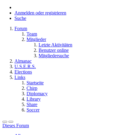
Anmelden oder registrieren
Suche
Forum
Team
Mitglieder
Letzte Aktivitäten
Benutzer online
Mitgliedersuche
Almanac
U.S.E.R.S.
Elections
Links
Startseite
Chirp
Diplomacy
Library
Share
Soccer
Dieses Forum