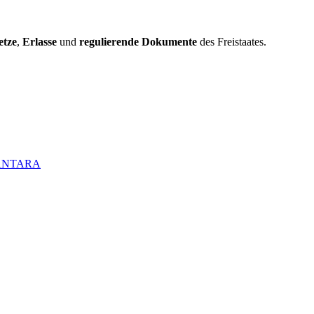
etze
,
Erlasse
und
regulierende Dokumente
des Freistaates.
CANTARA