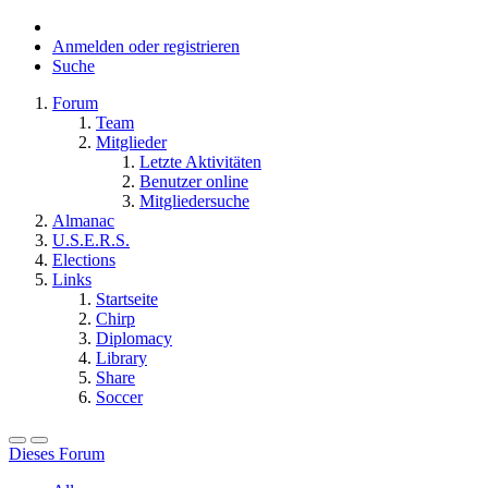
Anmelden oder registrieren
Suche
Forum
Team
Mitglieder
Letzte Aktivitäten
Benutzer online
Mitgliedersuche
Almanac
U.S.E.R.S.
Elections
Links
Startseite
Chirp
Diplomacy
Library
Share
Soccer
Dieses Forum