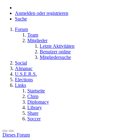
Anmelden oder registrieren
Suche
Forum
Team
Mitglieder
Letzte Aktivitäten
Benutzer online
Mitgliedersuche
Social
Almanac
U.S.E.R.S.
Elections
Links
Startseite
Chirp
Diplomacy
Library
Share
Soccer
Dieses Forum