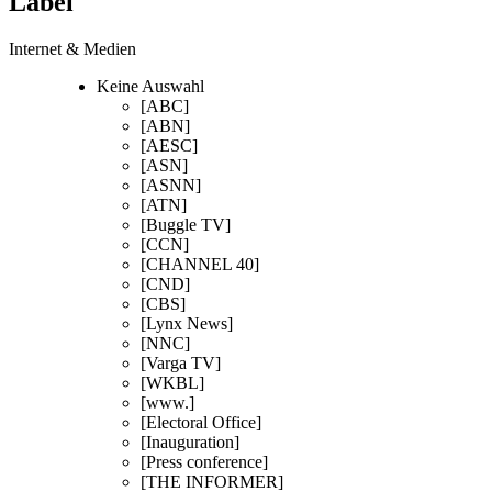
Label
Internet & Medien
Keine Auswahl
[ABC]
[ABN]
[AESC]
[ASN]
[ASNN]
[ATN]
[Buggle TV]
[CCN]
[CHANNEL 40]
[CND]
[CBS]
[Lynx News]
[NNC]
[Varga TV]
[WKBL]
[www.]
[Electoral Office]
[Inauguration]
[Press conference]
[THE INFORMER]