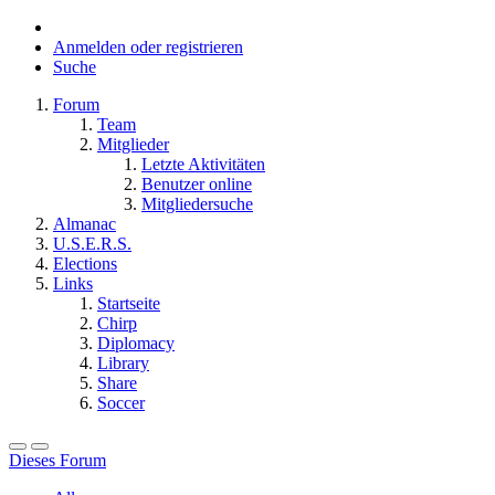
Anmelden oder registrieren
Suche
Forum
Team
Mitglieder
Letzte Aktivitäten
Benutzer online
Mitgliedersuche
Almanac
U.S.E.R.S.
Elections
Links
Startseite
Chirp
Diplomacy
Library
Share
Soccer
Dieses Forum