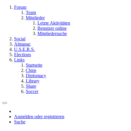
Forum
Team
Mitglieder
Letzte Aktivitäten
Benutzer online
Mitgliedersuche
Social
Almanac
U.S.E.R.S.
Elections
Links
Startseite
Chirp
Diplomacy
Library
Share
Soccer
Anmelden oder registrieren
Suche