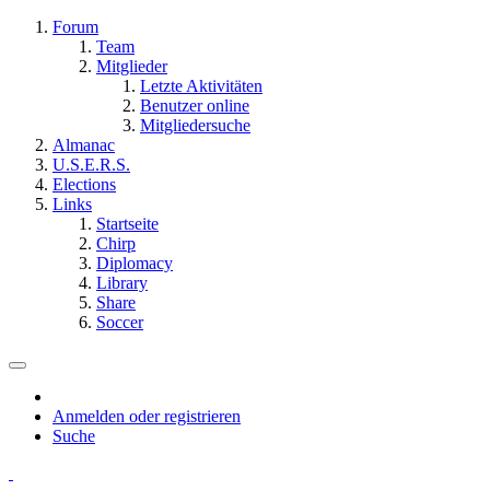
Forum
Team
Mitglieder
Letzte Aktivitäten
Benutzer online
Mitgliedersuche
Almanac
U.S.E.R.S.
Elections
Links
Startseite
Chirp
Diplomacy
Library
Share
Soccer
Anmelden oder registrieren
Suche