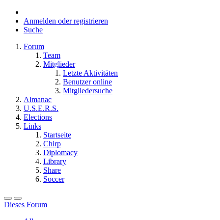
Anmelden oder registrieren
Suche
Forum
Team
Mitglieder
Letzte Aktivitäten
Benutzer online
Mitgliedersuche
Almanac
U.S.E.R.S.
Elections
Links
Startseite
Chirp
Diplomacy
Library
Share
Soccer
Dieses Forum