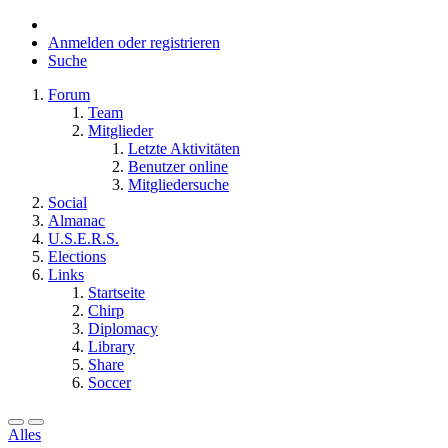
Anmelden oder registrieren
Suche
Forum
Team
Mitglieder
Letzte Aktivitäten
Benutzer online
Mitgliedersuche
Social
Almanac
U.S.E.R.S.
Elections
Links
Startseite
Chirp
Diplomacy
Library
Share
Soccer
Alles