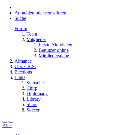
Anmelden oder registrieren
Suche
Forum
Team
Mitglieder
Letzte Aktivitäten
Benutzer online
Mitgliedersuche
Almanac
U.S.E.R.S.
Elections
Links
Startseite
Chirp
Diplomacy
Library
Share
Soccer
Alles