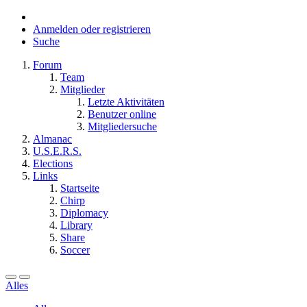
Anmelden oder registrieren
Suche
Forum
Team
Mitglieder
Letzte Aktivitäten
Benutzer online
Mitgliedersuche
Almanac
U.S.E.R.S.
Elections
Links
Startseite
Chirp
Diplomacy
Library
Share
Soccer
Alles