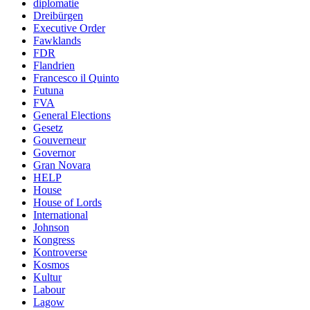
diplomatie
Dreibürgen
Executive Order
Fawklands
FDR
Flandrien
Francesco il Quinto
Futuna
FVA
General Elections
Gesetz
Gouverneur
Governor
Gran Novara
HELP
House
House of Lords
International
Johnson
Kongress
Kontroverse
Kosmos
Kultur
Labour
Lagow