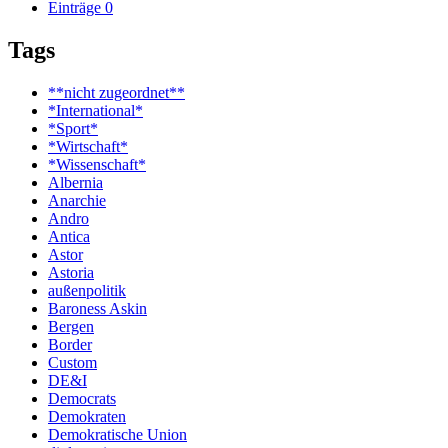
Einträge
0
Tags
**nicht zugeordnet**
*International*
*Sport*
*Wirtschaft*
*Wissenschaft*
Albernia
Anarchie
Andro
Antica
Astor
Astoria
außenpolitik
Baroness Askin
Bergen
Border
Custom
DE&I
Democrats
Demokraten
Demokratische Union