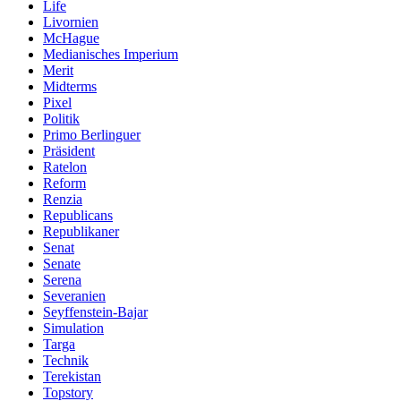
Life
Livornien
McHague
Medianisches Imperium
Merit
Midterms
Pixel
Politik
Primo Berlinguer
Präsident
Ratelon
Reform
Renzia
Republicans
Republikaner
Senat
Senate
Serena
Severanien
Seyffenstein-Bajar
Simulation
Targa
Technik
Terekistan
Topstory