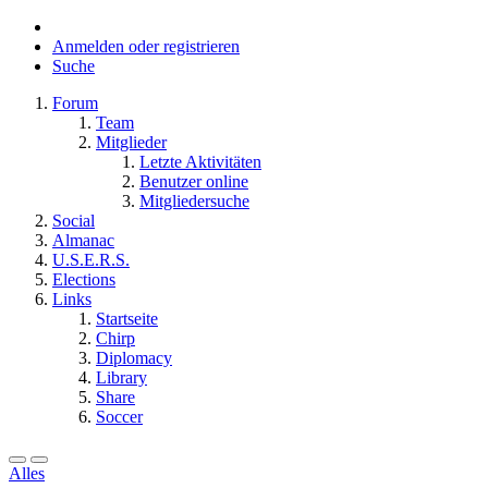
Anmelden oder registrieren
Suche
Forum
Team
Mitglieder
Letzte Aktivitäten
Benutzer online
Mitgliedersuche
Social
Almanac
U.S.E.R.S.
Elections
Links
Startseite
Chirp
Diplomacy
Library
Share
Soccer
Alles