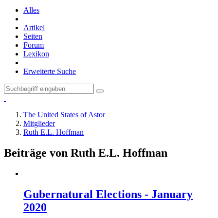
Alles
Artikel
Seiten
Forum
Lexikon
Erweiterte Suche
The United States of Astor
Mitglieder
Ruth E.L. Hoffman
Beiträge von Ruth E.L. Hoffman
Gubernatural Elections - January
2020