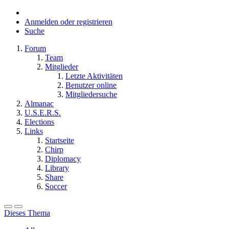
Anmelden oder registrieren
Suche
Forum
Team
Mitglieder
Letzte Aktivitäten
Benutzer online
Mitgliedersuche
Almanac
U.S.E.R.S.
Elections
Links
Startseite
Chirp
Diplomacy
Library
Share
Soccer
Dieses Thema