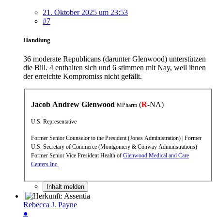
21. Oktober 2025 um 23:53
#7
Handlung
36 moderate Republicans (darunter Glenwood) unterstützen
die Bill. 4 enthalten sich und 6 stimmen mit Nay, weil ihnen
der erreichte Kompromiss nicht gefällt.
Jacob Andrew Glenwood
(
R
-NA)
MPharm
U.S. Representative
Former Senior Counselor to the President (Jones Administration) | Former
U.S. Secretary of Commerce (Montgomery & Conway Administrations)
Former Senior Vice President Health of
Glenwood Medical and Care
Centers Inc.
Inhalt melden
Rebecca J. Payne
●