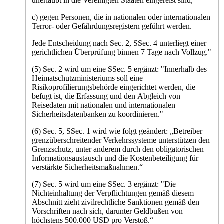
unerlaubt in die Vereinigten Staaten eingereist sind,
c) gegen Personen, die in nationalen oder internationalen
Terror- oder Gefährdungsregistern geführt werden.
Jede Entscheidung nach Sec. 2, SSec. 4 unterliegt einer
gerichtlichen Überprüfung binnen 7 Tage nach Vollzug."
(5) Sec. 2 wird um eine SSec. 5 ergänzt: "Innerhalb des
Heimatschutzministeriums soll eine
Risikoprofilierungsbehörde eingerichtet werden, die
befugt ist, die Erfassung und den Abgleich von
Reisedaten mit nationalen und internationalen
Sicherheitsdatenbanken zu koordinieren."
(6) Sec. 5, SSec. 1 wird wie folgt geändert: „Betreiber
grenzüberschreitender Verkehrssysteme unterstützen den
Grenzschutz, unter anderem durch den obligatorischen
Informationsaustausch und die Kostenbeteiligung für
verstärkte Sicherheitsmaßnahmen.“
(7) Sec. 5 wird um eine SSec. 3 ergänzt: "Die
Nichteinhaltung der Verpflichtungen gemäß diesem
Abschnitt zieht zivilrechtliche Sanktionen gemäß den
Vorschriften nach sich, darunter Geldbußen von
höchstens 500.000 USD pro Verstoß.“