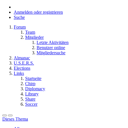
Anmelden oder registrieren
Suche
Forum
Team
Mitglieder
Letzte Aktivitäten
Benutzer online
Mitgliedersuche
Almanac
U.S.E.R.S.
Elections
Links
Startseite
Chirp
Diplomacy
Library
Share
Soccer
Dieses Thema