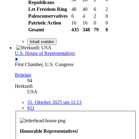
Republicans
Let Freedom Ring
48
40
6
2
Paleoconservatives
6
4
2
0
Patriotic Action
16
16
0
0
Gesamt
435
348
79
8
Inhalt melden
U.S. House of Representatives
●
First Chamber, U.S. Congress
Beiträge
94
Herkunft
USA
31. Oktober 2025 um 11:13
#11
Honorable Representatives!