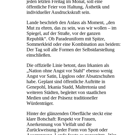
jeden letzten Freitag im Monat, soll eine
öffentliche Feier von Haltung, Ästhetik und
individueller Ausdruckskraft sein.
Lande beschrieb den Anlass als Moment, „den
Mut zu ehren, das zu sein, was wir wollen – im
Spiegel, auf der Straße, vor der ganzen
Republik“. Ob Paradeuniform mit Spitze,
Sommerkleid oder eine Kombination aus beidem:
Der Tag soll alle Formen der Selbstdarstellung
einschließen.
Die offizielle Linie betont, dass Irkanien als
„Nation ohne Angst vor Stahl“ ebenso wenig
Angst vor Satin, Lipgloss oder Absatzschuhen
habe. Geplant sind öffentliche Auftritte in
Genepohl, Irkania Stadd, Maltretonia und
weiteren Städten, begleitet von staatlichen
Medien und der Präsenz traditioneller
Würdenträger.
Hinter der glänzenden Oberfläche steckt eine
klare Botschaft: Respekt vor Frauen,
Anerkennung von Vielfalt und die
Zurückweisung jeder Form von Spott oder