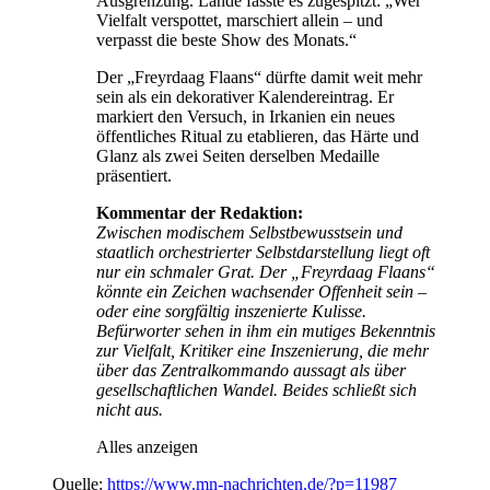
Ausgrenzung. Lande fasste es zugespitzt: „Wer
Vielfalt verspottet, marschiert allein – und
verpasst die beste Show des Monats.“
Der „Freyrdaag Flaans“ dürfte damit weit mehr
sein als ein dekorativer Kalendereintrag. Er
markiert den Versuch, in Irkanien ein neues
öffentliches Ritual zu etablieren, das Härte und
Glanz als zwei Seiten derselben Medaille
präsentiert.
Kommentar der Redaktion:
Zwischen modischem Selbstbewusstsein und
staatlich orchestrierter Selbstdarstellung liegt oft
nur ein schmaler Grat. Der „Freyrdaag Flaans“
könnte ein Zeichen wachsender Offenheit sein –
oder eine sorgfältig inszenierte Kulisse.
Befürworter sehen in ihm ein mutiges Bekenntnis
zur Vielfalt, Kritiker eine Inszenierung, die mehr
über das Zentralkommando aussagt als über
gesellschaftlichen Wandel. Beides schließt sich
nicht aus.
Alles anzeigen
Quelle:
https://www.mn-nachrichten.de/?p=11987