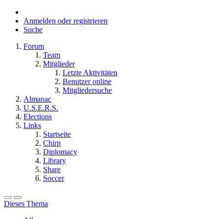
Anmelden oder registrieren
Suche
Forum
Team
Mitglieder
Letzte Aktivitäten
Benutzer online
Mitgliedersuche
Almanac
U.S.E.R.S.
Elections
Links
Startseite
Chirp
Diplomacy
Library
Share
Soccer
Dieses Thema