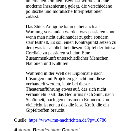
unterhalten konnten. Bewusst wurde auf eine
moderne Inszenierung gelegt, die verschiedene
politische und moralische Interpretationen
zulässt.
Das Stück Antigone kann dabei auch als
Warnung verstanden werden was passieren kann
wenn man nicht aufeinander zugeht, sondern
starr festhält. Es soll einen Kontrapunkt setzen zu
dem was tatsächlich bei diesem Gipfel der Intesa
Cordiale zu passieren scheint: Eine
Zusammenkunft unterschiedlicher Menschen,
Nationen und Kulturen.
Während in der Welt der Diplomatie nach
Lösungen und Projekten gesucht und diese
verhandelt werden, lebte bei dieser
Theateraufführung etwas auf, das sich nicht
verhandeln lässt: das Bedürfnis nach Sinn, nach
Schönheit, nach gemeinsamem Erinnern. Und
vielleicht ist genau das die leise Kraft, die ein
Gipfeltreffen braucht.
Quelle:
https://www.mn-nachrichten.de/?p=10786
A
storian
B
roadcasting
C
hannel