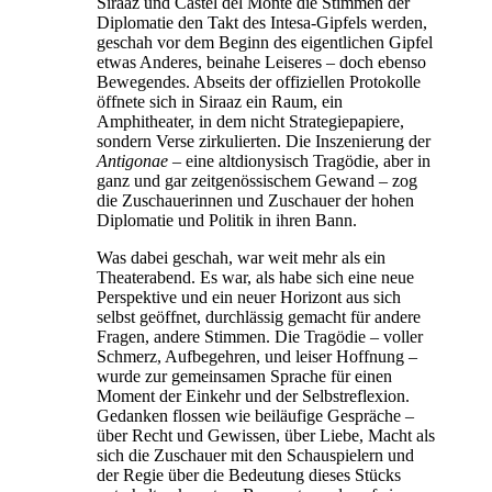
Siraaz und Castèl del Monte die Stimmen der
Diplomatie den Takt des Intesa-Gipfels werden,
geschah vor dem Beginn des eigentlichen Gipfel
etwas Anderes, beinahe Leiseres – doch ebenso
Bewegendes. Abseits der offiziellen Protokolle
öffnete sich in Siraaz ein Raum, ein
Amphitheater, in dem nicht Strategiepapiere,
sondern Verse zirkulierten. Die Inszenierung der
Antigonae
– eine altdionysisch Tragödie, aber in
ganz und gar zeitgenössischem Gewand – zog
die Zuschauerinnen und Zuschauer der hohen
Diplomatie und Politik in ihren Bann.
Was dabei geschah, war weit mehr als ein
Theaterabend. Es war, als habe sich eine neue
Perspektive und ein neuer Horizont aus sich
selbst geöffnet, durchlässig gemacht für andere
Fragen, andere Stimmen. Die Tragödie – voller
Schmerz, Aufbegehren, und leiser Hoffnung –
wurde zur gemeinsamen Sprache für einen
Moment der Einkehr und der Selbstreflexion.
Gedanken flossen wie beiläufige Gespräche –
über Recht und Gewissen, über Liebe, Macht als
sich die Zuschauer mit den Schauspielern und
der Regie über die Bedeutung dieses Stücks