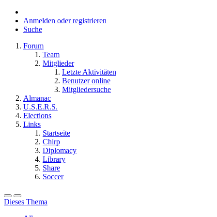
Anmelden oder registrieren
Suche
Forum
Team
Mitglieder
Letzte Aktivitäten
Benutzer online
Mitgliedersuche
Almanac
U.S.E.R.S.
Elections
Links
Startseite
Chirp
Diplomacy
Library
Share
Soccer
Dieses Thema