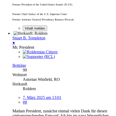
Former President of the United States Senate (D-CS)
Former Chief Justice of the U.S. Supreme Court
Former Attorney General Presidency Ramsey-Prescott
Inhalt melden
Stuart B. Templeton
●
Mr. President
Beiträge
99
Wohnort
Astorian Winfield, RO
Herkunft
Roldem
7. März 2025 um 13:01
#8
Madam President, zunächst einmal vielen Dank für diesen
vielversprechenden Entwurf. Ich bin im ganz Wesentlichen