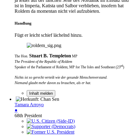
ja leider auf der falschen Seite des Nordanik im Einsatz und
ist in Imperia, Katista und Salbor verblieben, insofern hat
Roldem da momentan nicht viel aufzubieten.
Handlung
Fügt er leicht schief lächelnd hinzu.
Stuart B. Templeton
The Hon.
MP
The President of the Republic of Roldem
rd
Speaker of the Parliament of Roldem; MP for The Isles and Southeast (23
)
Nichts ist so gerecht verteilt wie der gesunde Menschenverstand.
Niemand glaubt mehr davon zu brauchen, als er hat.
Inhalt melden
Tamara Arroyo
●
68th President