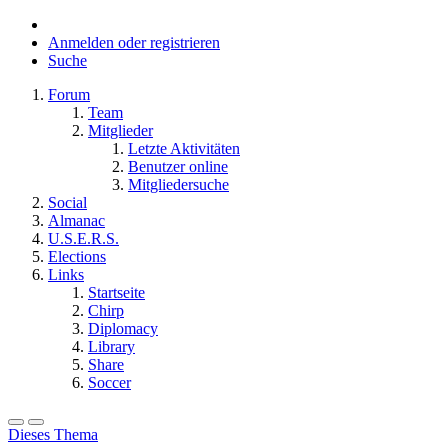
Anmelden oder registrieren
Suche
Forum
Team
Mitglieder
Letzte Aktivitäten
Benutzer online
Mitgliedersuche
Social
Almanac
U.S.E.R.S.
Elections
Links
Startseite
Chirp
Diplomacy
Library
Share
Soccer
Dieses Thema