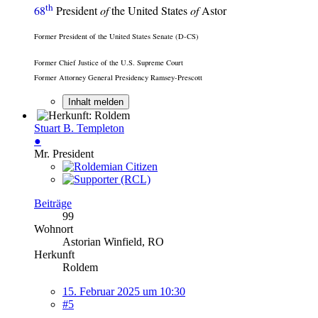
th
68
President
of
the United States
of
Astor
Former President of the United States Senate (D-CS)
Former Chief Justice of the U.S. Supreme Court
Former Attorney General Presidency Ramsey-Prescott
Inhalt melden
Stuart B. Templeton
●
Mr. President
Beiträge
99
Wohnort
Astorian Winfield, RO
Herkunft
Roldem
15. Februar 2025 um 10:30
#5