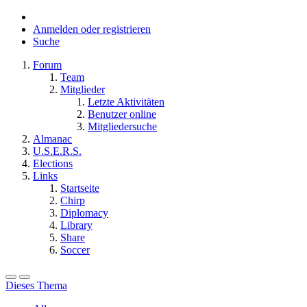
Anmelden oder registrieren
Suche
Forum
Team
Mitglieder
Letzte Aktivitäten
Benutzer online
Mitgliedersuche
Almanac
U.S.E.R.S.
Elections
Links
Startseite
Chirp
Diplomacy
Library
Share
Soccer
Dieses Thema