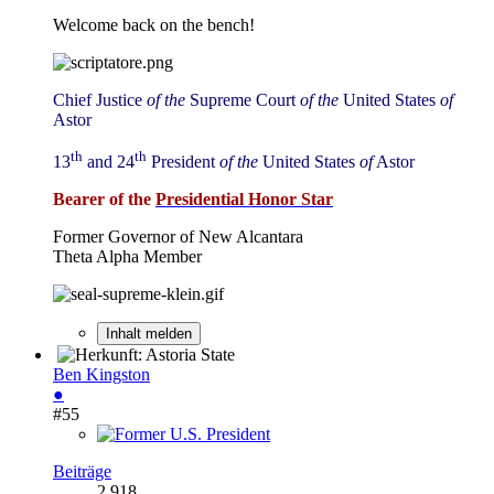
Welcome back on the bench!
Chief Justice
of
the
Supreme Court
of the
United States
of
Astor
th
th
13
and 24
President
of the
United States
of
Astor
Bearer of the
Presidential Honor Star
Former Governor of New Alcantara
Theta Alpha Member
Inhalt melden
Ben Kingston
●
#55
Beiträge
2.918