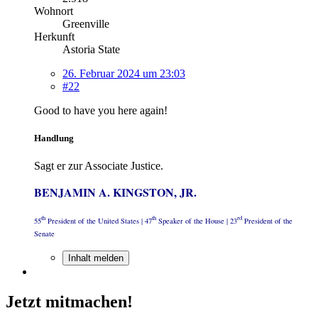
Wohnort
Greenville
Herkunft
Astoria State
26. Februar 2024 um 23:03
#22
Good to have you here again!
Handlung
Sagt er zur Associate Justice.
BENJAMIN A. KINGSTON, JR.
th
th
rd
55
President of the United States | 47
Speaker of the House | 23
President of the
Senate
Inhalt melden
Jetzt mitmachen!