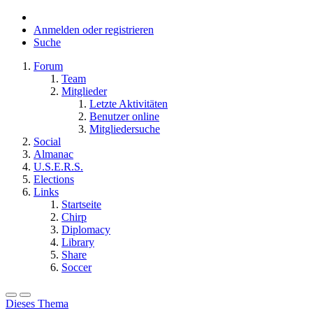
Anmelden oder registrieren
Suche
Forum
Team
Mitglieder
Letzte Aktivitäten
Benutzer online
Mitgliedersuche
Social
Almanac
U.S.E.R.S.
Elections
Links
Startseite
Chirp
Diplomacy
Library
Share
Soccer
Dieses Thema