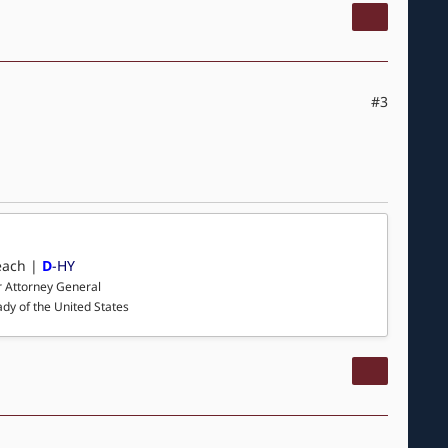
#3
each |
D
-HY
r Attorney General
ady of the United States