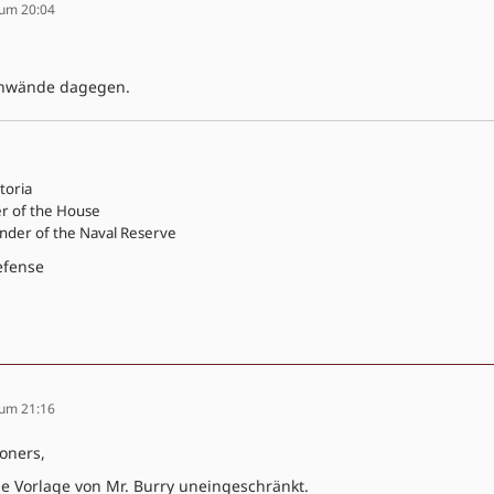
 um 20:04
Einwände dagegen.
toria
er of the House
der of the Naval Reserve
Defense
 um 21:16
oners,
ie Vorlage von Mr. Burry uneingeschränkt.