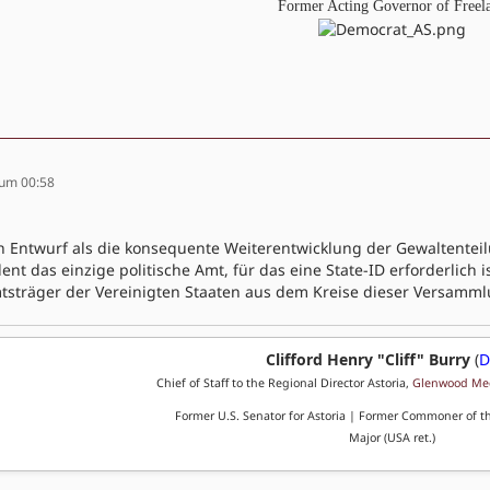
Former Acting Governor of Freel
 um 00:58
n Entwurf als die konsequente Weiterentwicklung der Gewaltente
ident das einzige politische Amt, für das eine State-ID erforderlich 
mtsträger der Vereinigten Staaten aus dem Kreise dieser Versamm
Clifford Henry "Cliff" Burry
(
Chief of Staff to the Regional Director Astoria,
Glenwood Med
Former U.S. Senator for Astoria | Former Commoner of t
Major (USA ret.)