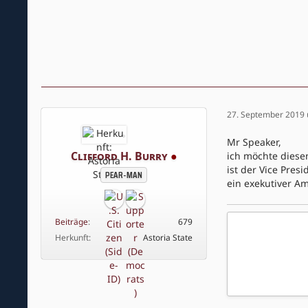
27. September 2019
Mr Speaker,
Clifford H. Burry
●
ich möchte diese
ist der Vice Pres
PEAR-MAN
ein exekutiver A
Beiträge
679
Herkunft
Astoria State