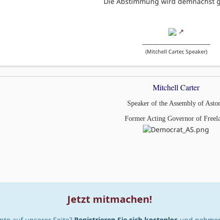
Die Abstimmung wird demnächst ge
_______________________
(Mitchell Carter, Speaker)
Mitchell Carter
Speaker of the Assembly of Astor
Former Acting Governor of Freel
Jetzt mitmachen!
nto auf unserer Seite?
Registrieren Sie sich kostenlos
und nehmen 