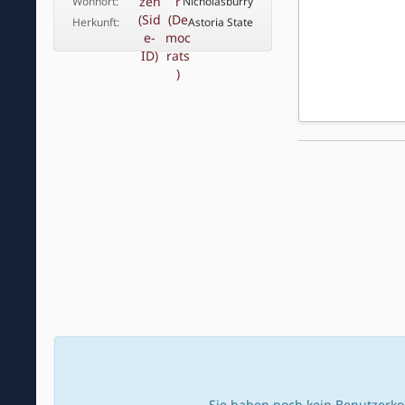
Wohnort
Nicholasburry
Herkunft
Astoria State
Sie haben noch kein Benutzerko