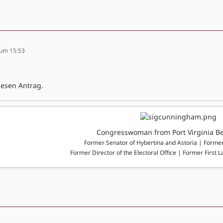
 um 15:53
iesen Antrag.
Congresswoman from Port Virginia B
Former Senator of Hybertina and Astoria | Forme
Former Director of the Electoral Office | Former First L