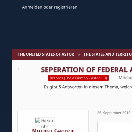
Anmelden oder registrieren
THE UNITED STATES OF ASTOR
THE STATES AND TERRITO
SEPERATION OF FEDERAL 
Mitche
Records (The Assembly - Astor 1.0)
Es gibt
5
Antworten in diesem Thema, welc
26. September 2019
Mitchell Carter
●