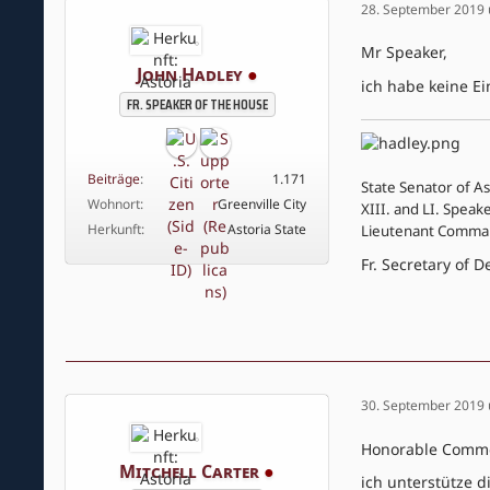
28. September 2019
Mr Speaker,
John Hadley
●
ich habe keine 
FR. SPEAKER OF THE HOUSE
Beiträge
1.171
State Senator of As
Wohnort
Greenville City
XIII. and LI. Speak
Herkunft
Astoria State
Lieutenant Comman
Fr. Secretary of 
30. September 2019
Honorable Comm
Mitchell Carter
●
ich unterstütze d