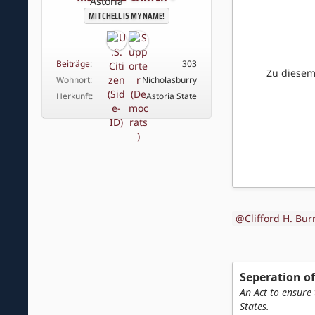
MITCHELL IS MY NAME!
Beiträge
303
Zu diesem
Wohnort
Nicholasburry
Herkunft
Astoria State
Clifford H. Bur
Seperation of
An Act to ensure
States.