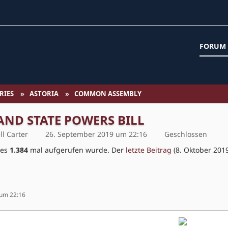
FORUM
RIES
ASTORIA
COMMON ASSEMBLY
AND STATE POWERS BILL
ll Carter
26. September 2019 um 22:16
Geschlossen
hes
1.384
mal aufgerufen wurde. Der
letzte Beitrag
(
8. Oktober 201
 um 22:16