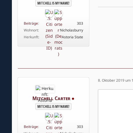
MITCHELL IS MY NAME!
Beiträge
303
Wohnort
Nicholasburry
Herkunft
Astoria State
8. Oktober 2019 um 
Mitchell Carter
●
MITCHELL IS MY NAME!
Beiträge
303