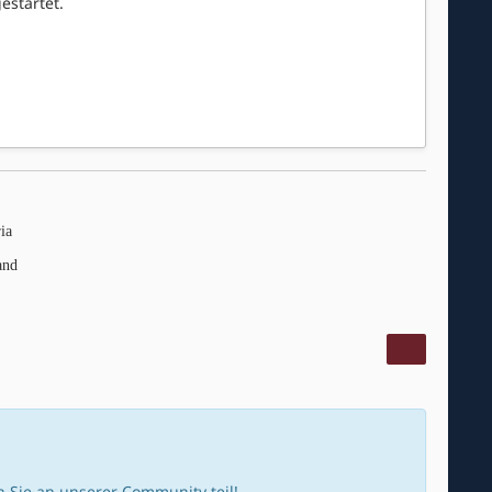
startet.
ia
and
Sie an unserer Community teil!