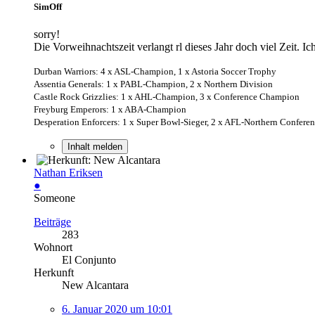
SimOff
sorry!
Die Vorweihnachtszeit verlangt rl dieses Jahr doch viel Zeit. I
Durban Warriors: 4 x ASL-Champion, 1 x Astoria Soccer Trophy
Assentia Generals: 1 x PABL-Champion, 2 x Northern Division
Castle Rock Grizzlies: 1 x AHL-Champion, 3 x Conference Champion
Freyburg Emperors: 1 x ABA-Champion
Desperation Enforcers: 1 x Super Bowl-Sieger, 2 x AFL-Northern Confere
Inhalt melden
Nathan Eriksen
●
Someone
Beiträge
283
Wohnort
El Conjunto
Herkunft
New Alcantara
6. Januar 2020 um 10:01