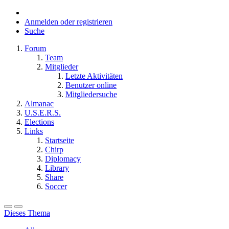
Anmelden oder registrieren
Suche
Forum
Team
Mitglieder
Letzte Aktivitäten
Benutzer online
Mitgliedersuche
Almanac
U.S.E.R.S.
Elections
Links
Startseite
Chirp
Diplomacy
Library
Share
Soccer
Dieses Thema