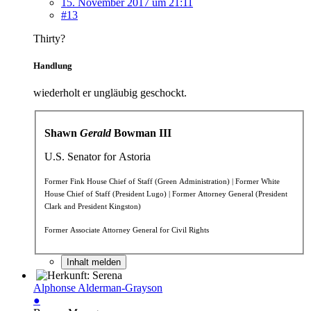
15. November 2017 um 21:11
#13
Thirty?
Handlung
wiederholt er ungläubig geschockt.
Shawn
Gerald
Bowman III
U.S. Senator for Astoria
Former Fink House Chief of Staff (Green Administration) |
Former White
House Chief of Staff (President Lugo) | Former Attorney General (President
Clark and President Kingston)
Former Associate Attorney General for Civil Rights
Inhalt melden
Alphonse Alderman-Grayson
●