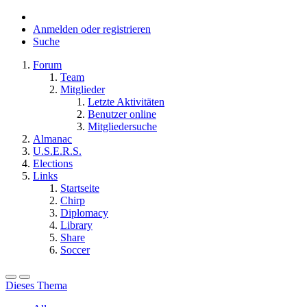
Anmelden oder registrieren
Suche
Forum
Team
Mitglieder
Letzte Aktivitäten
Benutzer online
Mitgliedersuche
Almanac
U.S.E.R.S.
Elections
Links
Startseite
Chirp
Diplomacy
Library
Share
Soccer
Dieses Thema