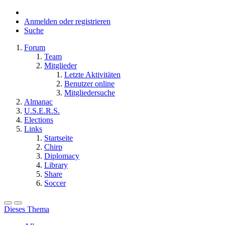
Anmelden oder registrieren
Suche
Forum
Team
Mitglieder
Letzte Aktivitäten
Benutzer online
Mitgliedersuche
Almanac
U.S.E.R.S.
Elections
Links
Startseite
Chirp
Diplomacy
Library
Share
Soccer
Dieses Thema