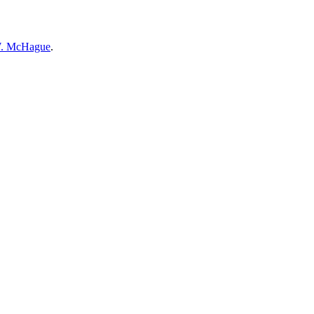
W. McHague
.