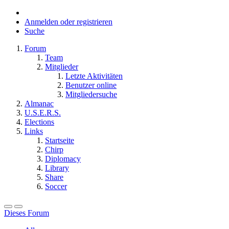
Anmelden oder registrieren
Suche
Forum
Team
Mitglieder
Letzte Aktivitäten
Benutzer online
Mitgliedersuche
Almanac
U.S.E.R.S.
Elections
Links
Startseite
Chirp
Diplomacy
Library
Share
Soccer
Dieses Forum