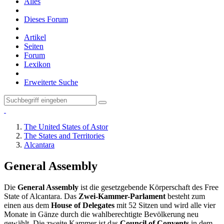
Alles
Dieses Forum
Artikel
Seiten
Forum
Lexikon
Erweiterte Suche
The United States of Astor
The States and Territories
Alcantara
General Assembly
Die
General Assembly
ist die gesetzgebende Körperschaft des Free
State of Alcantara. Das
Zwei-Kammer-Parlament
besteht zum
einen aus dem
House of Delegates
mit 52 Sitzen und wird alle vier
Monate in Gänze durch die wahlberechtigte Bevölkerung neu
gewählt. Die zweite Kammer ist das
Council of Convents
in dem